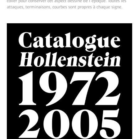
coller pour conserver cet aspect dessiné de l’époque. Toutes les
attaques, terminaisons, courbes sont propres à chaque signe.